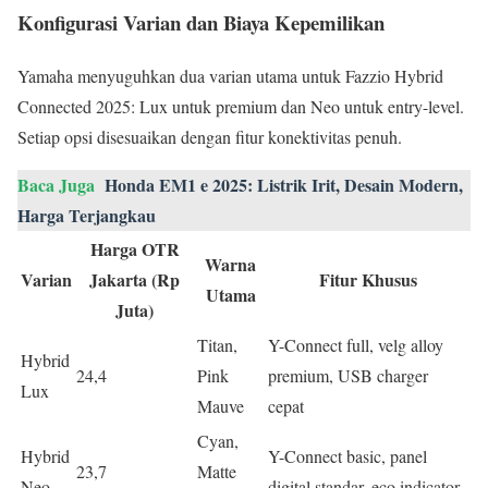
Konfigurasi Varian dan Biaya Kepemilikan
Yamaha menyuguhkan dua varian utama untuk Fazzio Hybrid
Connected 2025: Lux untuk premium dan Neo untuk entry-level.
Setiap opsi disesuaikan dengan fitur konektivitas penuh.
Baca Juga
Honda EM1 e 2025: Listrik Irit, Desain Modern,
Harga Terjangkau
Harga OTR
Warna
Varian
Jakarta (Rp
Fitur Khusus
Utama
Juta)
Titan,
Y-Connect full, velg alloy
Hybrid
24,4
Pink
premium, USB charger
Lux
Mauve
cepat
Cyan,
Hybrid
Y-Connect basic, panel
23,7
Matte
Neo
digital standar, eco indicator