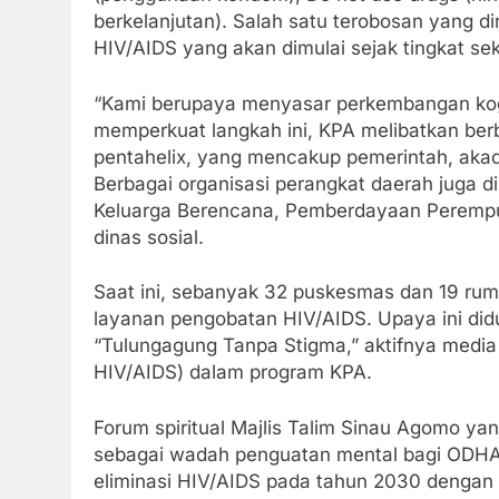
berkelanjutan). Salah satu terobosan yang 
HIV/AIDS yang akan dimulai sejak tingkat sek
“Kami berupaya menyasar perkembangan kogni
memperkuat langkah ini, KPA melibatkan be
pentahelix, yang mencakup pemerintah, akad
Berbagai organisasi perangkat daerah juga dil
Keluarga Berencana, Pemberdayaan Perempua
dinas sosial.
Saat ini, sebanyak 32 puskesmas dan 19 rum
layanan pengobatan HIV/AIDS. Upaya ini did
“Tulungagung Tanpa Stigma,” aktifnya media
HIV/AIDS) dalam program KPA.
Forum spiritual Majlis Talim Sinau Agomo y
sebagai wadah penguatan mental bagi ODHA d
eliminasi HIV/AIDS pada tahun 2030 dengan n