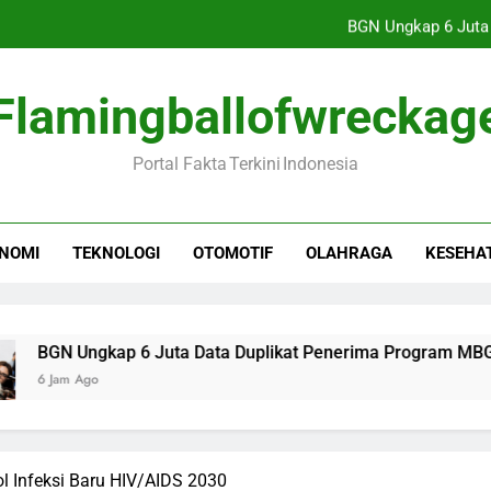
BGN Ungkap 6 Juta
Sarwendah S
Flamingballofwreckag
Viral, Pasien Ngamuk
Portal Fakta Terkini Indonesia
Presiden Prabowo
BGN Ungkap 6 Juta
NOMI
TEKNOLOGI
OTOMOTIF
OLAHRAGA
KESEHA
Sarwendah S
Viral, Pasien Ngamuk
Ungkap 6 Juta Data Duplikat Penerima Program MBG
Ago
l Infeksi Baru HIV/AIDS 2030