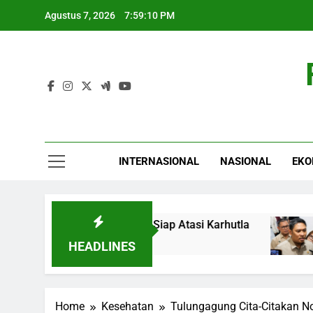
Skip
Agustus 7, 2026
7:59:11 PM
to
content
INTERNASIONAL
NASIONAL
EKO
o Tegaskan Negara Siap Atasi Karhutla
BGN 
6 Jam 
HEADLINES
Home
Kesehatan
Tulungagung Cita-Citakan No