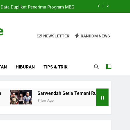
 Data Duplikat Penerima Program MBG
etia Temani Ruben Onsu di Masa Sakit
e
 Tunggu 8 Jam di IGD, Orangtua Protes
NEWSLETTER
RANDOM NEWS
 Tegaskan Negara Siap Atasi Karhutla
 Data Duplikat Penerima Program MBG
TAN
HIBURAN
TIPS & TRIK
etia Temani Ruben Onsu di Masa Sakit
 Tunggu 8 Jam di IGD, Orangtua Protes
Sarwendah Setia Temani Ruben Onsu di Masa Sakit
9 Jam Ago