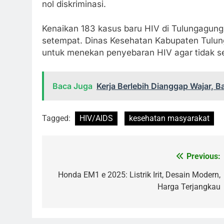
nol diskriminasi.
Kenaikan 183 kasus baru HIV di Tulungagung 
setempat. Dinas Kesehatan Kabupaten Tulun
untuk menekan penyebaran HIV agar tidak se
Baca Juga
Kerja Berlebih Dianggap Wajar, 
Tagged:
HIV/AIDS
kesehatan masyarakat
Previous:
Navigasi
pos
Honda EM1 e 2025: Listrik Irit, Desain Modern,
Harga Terjangkau