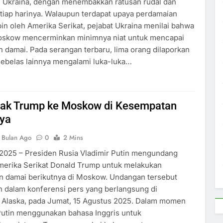
i Ukraina, dengan menembakkan ratusan rudal dan
etiap harinya. Walaupun terdapat upaya perdamaian
in oleh Amerika Serikat, pejabat Ukraina menilai bahwa
oskow mencerminkan minimnya niat untuk mencapai
 damai. Pada serangan terbaru, lima orang dilaporkan
sebelas lainnya mengalami luka-luka…
Ajak Trump ke Moskow di Kesempatan
nya
 Bulan Ago
0
2 Mins
 2025 – Presiden Rusia Vladimir Putin mengundang
merika Serikat Donald Trump untuk melakukan
n damai berikutnya di Moskow. Undangan tersebut
 dalam konferensi pers yang berlangsung di
 Alaska, pada Jumat, 15 Agustus 2025. Dalam momen
 Putin menggunakan bahasa Inggris untuk