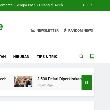
Pemantau Gempa BMKG Hilang di Aceh
Memadati GBK Dalam Event Akan Datang
e
an SINTESIS untuk Strategi Kebijakan
NEWSLETTER
RANDOM NEWS
iala AFF 2026, Indonesia Tereliminasi
Pemantau Gempa BMKG Hilang di Aceh
TAN
HIBURAN
TIPS & TRIK
Memadati GBK Dalam Event Akan Datang
an SINTESIS untuk Strategi Kebijakan
2.500 Pelari Diperkirakan Memadati GBK Dalam Event 
10 Jam Ago