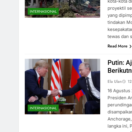
kota-kota d
proyektil s
INTERNASIONAL
yang dipimp
tindakan M
kesepakatan
tewas dan 
Read More
Putin: 
Berikut
Ela Ulan
12
16 Agustus
Presiden A
perundinga
INTERNASIONAL
disampaikan
Anchorage,
langka ini,