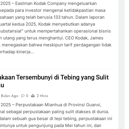
 2025 – Eastman Kodak Company mengeluarkan
kepada para investor mengenai ketidakpastian masa
ahaan yang telah berusia 133 tahun. Dalam laporan
uartal kedua 2025, Kodak menyebutkan adanya
ubstansial” untuk mempertahankan operasional bisnis
an utang yang terus menghantui. CEO Kodak, James
, menegaskan bahwa meskipun tarif perdagangan tidak
terhadap kinerja…
kaan Tersembunyi di Tebing yang Sulit
au
 Bulan Ago
0
2 Mins
2025 – Perpustakaan Mianhua di Provinsi Guanxi,
nal sebagai perpustakaan paling sulit diakses di dunia.
 dalam sebuah gua besar di tepi tebing, perpustakaan ini
ntunya untuk pengunjung pada Mei tahun ini, dan