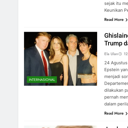
sejak itu m
Keunikan P
Read More
Ghislai
Trump d
Ela Ulan
12
24 Agustus 
Epstein yan
menjadi sor
INTERNASIONAL
Departemen
dilakukan p
pernah meny
dalam peril
Read More