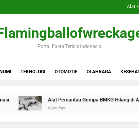
Alat 
2.500 Pelari Diperkirakan 
Flamingballofwreckag
BSKDN Kemendagri Tingkatk
Portal Fakta Terkini Indonesia
Vietnam dan Singapura Masuk Semifinal P
Alat 
NOMI
TEKNOLOGI
OTOMOTIF
OLAHRAGA
KESEHA
2.500 Pelari Diperkirakan 
BSKDN Kemendagri Tingkatk
Alat Pemantau Gempa BMKG Hilang di Aceh
6 Jam Ago