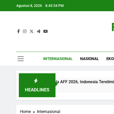
Skip
Agustus 8, 2026
8:43:55 PM
to
content
INTERNASIONAL
NASIONAL
EKO
k Semifinal Piala AFF 2026, Indonesia Tereliminasi
HEADLINES
Home
Internasional