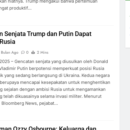
an niatnya. Trump mengakui bahwa pertemuan
ngat produktif…
n Senjata Trump dan Putin Dapat
 Rusia
 Bulan Ago
0
2 Mins
2025 – Gencatan senjata yang diusulkan oleh Donald
ladimir Putin berpotensi memperkuat posisi Rusia
ik yang sedang berlangsung di Ukraina. Kedua negara
h berupaya mencapai kesepakatan untuk menghentikan
ng sejalan dengan ambisi Rusia untuk mengamankan
g telah dikuasainya selama invasi militer. Menurut
ri Bloomberg News, pejabat…
an Ozzy Osbourne: Keluarga dan