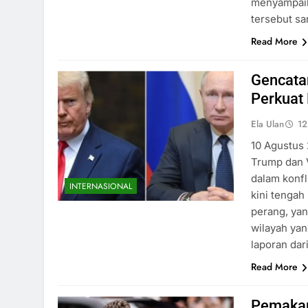
menyampaik
tersebut sa
Read More
Gencata
Perkuat
Ela Ulan
12
10 Agustus 
Trump dan V
dalam konfl
INTERNASIONAL
kini tenga
perang, ya
wilayah yan
laporan da
Read More
Pemakam