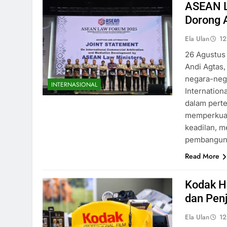
ASEAN L
Dorong A
Ela Ulan
12
26 Agustus
Andi Agtas
negara-neg
INTERNASIONAL
Internation
dalam perte
memperkuat
keadilan, 
pembanguna
Read More
Kodak H
dan Pen
Ela Ulan
12