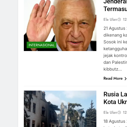
Jenderal
Termas
Ela Ulan
12
21 Agustus 
dikenang k
Sosok ini k
INTERNASIONAL
ketangguhan
jejak kontro
dan Palesti
kibbutz…
Read More
Rusia La
Kota Uk
Ela Ulan
12
18 Agustus 