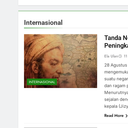
Internasional
Tanda N
Peningk
Ela Ulan
11
28 Agustus 
mengemukak
suatu negar
INTERNASIONAL
dan ragam 
Menurutnya
sejalan deng
kepala (Ji
Read More