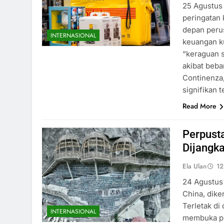
25 Agustus
peringatan 
depan perus
INTERNASIONAL
keuangan k
“keraguan s
akibat beb
Continenza
signifikan 
Read More
Perpusta
Dijangk
Ela Ulan
12
24 Agustus 
China, dike
Terletak di
INTERNASIONAL
membuka pi