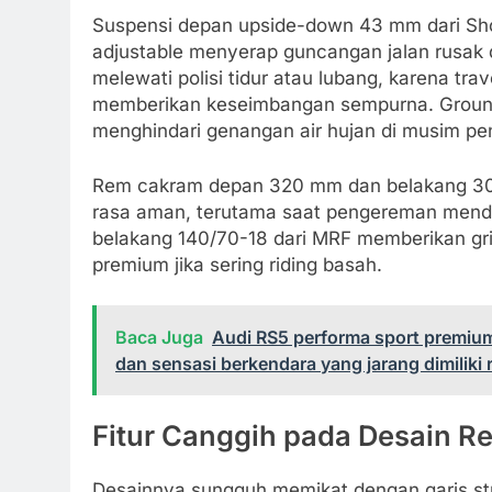
Suspensi depan upside-down 43 mm dari Sh
adjustable menyerap guncangan jalan rusak d
melewati polisi tidur atau lubang, karena t
memberikan keseimbangan sempurna. Ground
menghindari genangan air hujan di musim pe
Rem cakram depan 320 mm dan belakang 3
rasa aman, terutama saat pengereman mendad
belakang 140/70-18 dari MRF memberikan gri
premium jika sering riding basah.
Baca Juga
Audi RS5 performa sport premium
dan sensasi berkendara yang jarang dimiliki r
Fitur Canggih pada Desain Re
Desainnya sungguh memikat dengan garis st