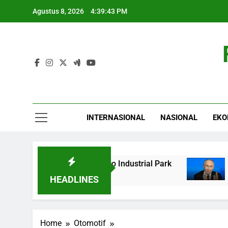
Skip
Agustus 8, 2026
4:39:44 PM
to
content
INTERNASIONAL
NASIONAL
EKO
Percontohan Eco Industrial Park
Rusia Paksak
6 Jam Ago
HEADLINES
Home
Otomotif