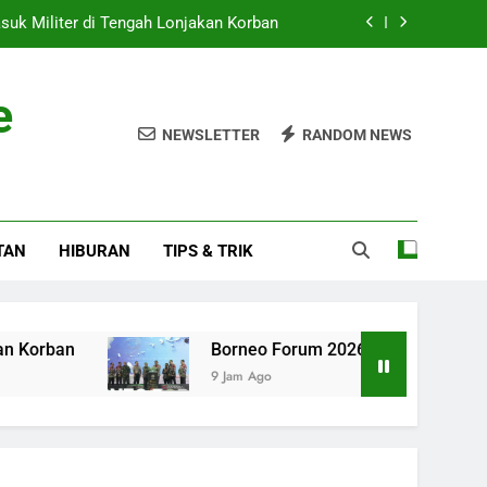
suk Militer di Tengah Lonjakan Korban
erhanakan Birokrasi Replanting Sawit
e
 Gelar Pertemuan JTC Kedua Tahun Ini
NEWSLETTER
RANDOM NEWS
njadi Percontohan Eco Industrial Park
suk Militer di Tengah Lonjakan Korban
TAN
HIBURAN
TIPS & TRIK
erhanakan Birokrasi Replanting Sawit
 Gelar Pertemuan JTC Kedua Tahun Ini
Borneo Forum 2026 Minta Pemerintah Sederhanaka
9 Jam Ago