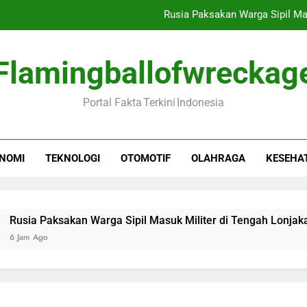
Rusia Paksakan Warga Sipil Ma
Borneo Forum 2026 Minta Pemerintah Sed
Flamingballofwreckag
Mendag Ajak RI-Mesir
Portal Fakta Terkini Indonesia
KEK Batang Didorong Me
Rusia Paksakan Warga Sipil Ma
NOMI
TEKNOLOGI
OTOMOTIF
OLAHRAGA
KESEHA
Borneo Forum 2026 Minta Pemerintah Sed
Mendag Ajak RI-Mesir
an Warga Sipil Masuk Militer di Tengah Lonjakan Korban