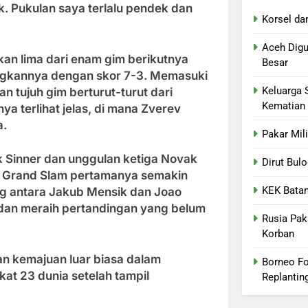
k. Pukulan saya terlalu pendek dan
Korsel da
Aceh Digu
an lima dari enam gim berikutnya
Besar
ngkannya dengan skor 7-3. Memasuki
Keluarga 
n tujuh gim berturut-turut dari
Kematian
ya terlihat jelas, di mana Zverev
a.
Pakar Mil
k Sinner dan unggulan ketiga Novak
Dirut Bul
ar Grand Slam pertamanya semakin
KEK Batan
g antara Jakub Mensik dan Joao
u dan meraih pertandingan yang belum
Rusia Pak
Korban
an kemajuan luar biasa dalam
Borneo Fo
at 23 dunia setelah tampil
Replantin