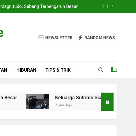
Magnitudo, Sabang Terpengaruh Besar
topsi untuk Ungkap Penyebab Kematian
e
b Saudi dan Turki Tak Bisa Andalkan AS
NEWSLETTER
RANDOM NEWS
sau AS Tak Mampu Lindungi dari China
Magnitudo, Sabang Terpengaruh Besar
TAN
HIBURAN
TIPS & TRIK
topsi untuk Ungkap Penyebab Kematian
b Saudi dan Turki Tak Bisa Andalkan AS
Keluarga Sutrimo Siap Lakukan Autopsi untuk 
7 Jam Ago