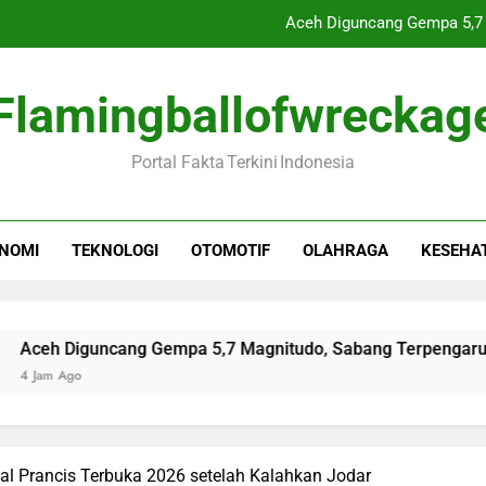
Aceh Diguncang Gempa 5,7 
Keluarga Sutrimo Siap Lakukan Au
Flamingballofwreckag
Pakar Militer: Ara
Portal Fakta Terkini Indonesia
Korsel dan Jepang Ri
Aceh Diguncang Gempa 5,7 
NOMI
TEKNOLOGI
OTOMOTIF
OLAHRAGA
KESEHA
Keluarga Sutrimo Siap Lakukan Au
Pakar Militer: Ara
guncang Gempa 5,7 Magnitudo, Sabang Terpengaruh Besar
al Prancis Terbuka 2026 setelah Kalahkan Jodar