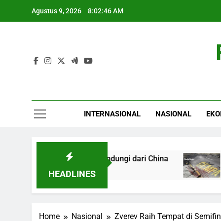
Skip
Agustus 9, 2026
8:02:47 AM
to
content
INTERNASIONAL
NASIONAL
EKO
u AS Tak Mampu Lindungi dari China
Aceh Di
4 Jam Ago
HEADLINES
Home
Nasional
Zverev Raih Tempat di Semifin