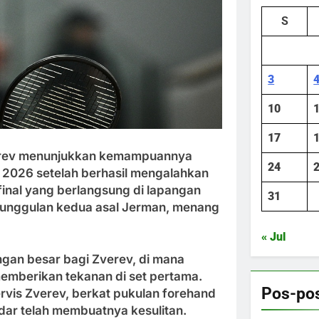
S
3
10
17
erev menunjukkan kemampuannya
24
a 2026 setelah berhasil mengalahkan
inal yang berlangsung di lapangan
31
v, unggulan kedua asal Jerman, menang
« Jul
ngan besar bagi Zverev, di mana
memberikan tekanan di set pertama.
Pos-pos
vis Zverev, berkat pukulan forehand
ar telah membuatnya kesulitan.