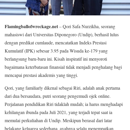
Flamingballofwreckage.net
– Qori Safa Nurzikha, seorang
mahasiswi dari Universitas Diponegoro (Undip), berhasil lulus
dengan predikat cumlaude, mencatatkan Indeks Prestasi
Kumulatif (IPK) sebesar 3.95 pada Wisuda ke-179 yang
berlangsung baru-baru ini. Kisah inspiratif ini menyoroti
bagaimana keterbatasan finansial tidak menjadi penghalang bagi
mencapai prestasi akademis yang tinggi.
Qori, yang familiarly dikenal sebagai Riri, adalah anak pertama
dari dua bersaudara, putri seorang pengemudi ojek online.
Perjalanan pendidikan Riri tidaklah mudah; ia harus menghadapi
kehilangan ibunda pada Juli 2021, yang terjadi tepat saat ia
memulai perkuliahan di Undip. Meskipun berasal dari latar
belakang keluarga sederhana, ayahnya selalu menempatkan