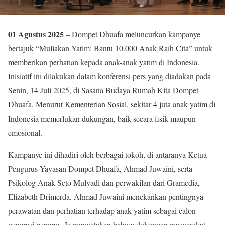
01 Agustus 2025
– Dompet Dhuafa meluncurkan kampanye
bertajuk “Muliakan Yatim: Bantu 10.000 Anak Raih Cita” untuk
memberikan perhatian kepada anak-anak yatim di Indonesia.
Inisiatif ini dilakukan dalam konferensi pers yang diadakan pada
Senin, 14 Juli 2025, di Sasana Budaya Rumah Kita Dompet
Dhuafa. Menurut Kementerian Sosial, sekitar 4 juta anak yatim di
Indonesia memerlukan dukungan, baik secara fisik maupun
emosional.
Kampanye ini dihadiri oleh berbagai tokoh, di antaranya Ketua
Pengurus Yayasan Dompet Dhuafa, Ahmad Juwaini, serta
Psikolog Anak Seto Mulyadi dan perwakilan dari Gramedia,
Elizabeth Drimerda. Ahmad Juwaini menekankan pentingnya
perawatan dan perhatian terhadap anak yatim sebagai calon
generasi penerus. Ia menyatakan bahwa dukungan masyarakat