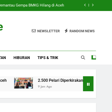
Pemantau Gempa BMKG Hilang di Aceh
Memadati GBK Dalam Event Akan Datang
e
an SINTESIS untuk Strategi Kebijakan
NEWSLETTER
RANDOM NEWS
iala AFF 2026, Indonesia Tereliminasi
Pemantau Gempa BMKG Hilang di Aceh
TAN
HIBURAN
TIPS & TRIK
Memadati GBK Dalam Event Akan Datang
an SINTESIS untuk Strategi Kebijakan
2.500 Pelari Diperkirakan Memadati GBK Dalam Eve
9 Jam Ago