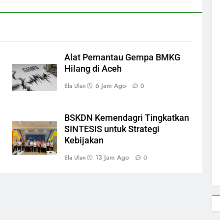
Alat Pemantau Gempa BMKG
Hilang di Aceh
6 Jam Ago
Ela Ulan
0
BSKDN Kemendagri Tingkatkan
SINTESIS untuk Strategi
Kebijakan
13 Jam Ago
Ela Ulan
0