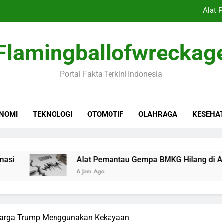
Alat 
2.500 Pelari Diperkirakan 
Flamingballofwreckag
BSKDN Kemendagri Tingkatk
Portal Fakta Terkini Indonesia
Vietnam dan Singapura Masuk Semifinal P
Alat 
NOMI
TEKNOLOGI
OTOMOTIF
OLAHRAGA
KESEHA
2.500 Pelari Diperkirakan 
BSKDN Kemendagri Tingkatk
Alat Pemantau Gempa BMKG Hilang di Aceh
6 Jam Ago
uarga Trump Menggunakan Kekayaan