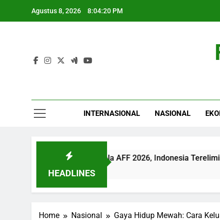
Skip
Agustus 8, 2026
8:04:21 PM
to
content
INTERNASIONAL
NASIONAL
EKO
suk Semifinal Piala AFF 2026, Indonesia Tereliminasi
HEADLINES
Home
Nasional
Gaya Hidup Mewah: Cara Kel