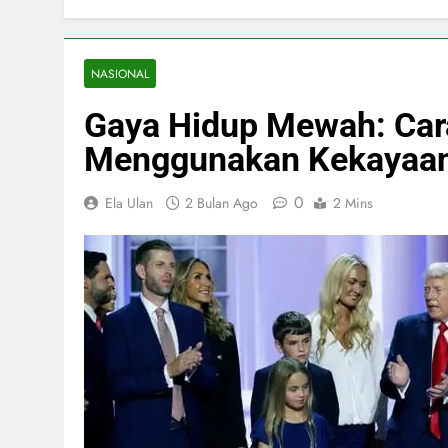
NASIONAL
Gaya Hidup Mewah: Car
Menggunakan Kekayaa
0
Ela Ulan
2 Bulan Ago
2 Mins