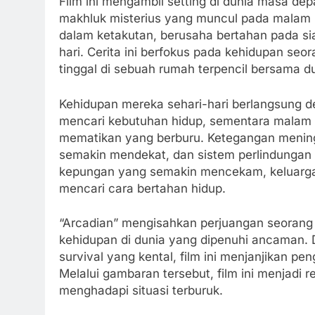
Film ini mengambil setting di dunia masa de
makhluk misterius yang muncul pada malam h
dalam ketakutan, berusaha bertahan pada si
hari. Cerita ini berfokus pada kehidupan se
tinggal di sebuah rumah terpencil bersama 
Kehidupan mereka sehari-hari berlangsung d
mencari kebutuhan hidup, sementara malam 
mematikan yang berburu. Ketegangan mening
semakin mendekat, dan sistem perlindungan 
kepungan yang semakin mencekam, keluarga i
mencari cara bertahan hidup.
“Arcadian” mengisahkan perjuangan seoran
kehidupan di dunia yang dipenuhi ancaman.
survival yang kental, film ini menjanjikan
Melalui gambaran tersebut, film ini menjadi 
menghadapi situasi terburuk.