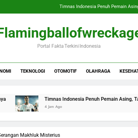
Timnas Indonesia Penuh Pemain Asing
Presiden Prabowo
Flamingballofwreckag
BGN Ungkap 6 Juta
Portal Fakta Terkini Indonesia
Pembunuhan: Keduanya Masuk Neraka,
Timnas Indonesia Penuh Pemain Asing
NOMI
TEKNOLOGI
OTOMOTIF
OLAHRAGA
KESEHA
Presiden Prabowo
BGN Ungkap 6 Juta
Timnas Indonesia Penuh Pemain Asing, Tak Ada Alas
4 Jam Ago
Serangan Makhluk Misterius