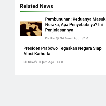
Related News
Pembunuhan: Keduanya Masuk
Neraka, Apa Penyebabnya? Ini
Penjelasannya
34 Menit Ago
Ela Ulan
0
Presiden Prabowo Tegaskan Negara Siap
Atasi Karhutla
11 Jam Ago
Ela Ulan
0