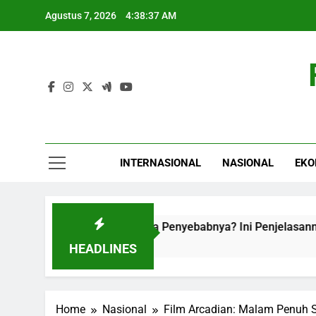
Skip
Agustus 7, 2026
4:38:38 AM
to
content
INTERNASIONAL
NASIONAL
EKO
asuk Neraka, Apa Penyebabnya? Ini Penjelasannya
HEADLINES
Home
Nasional
Film Arcadian: Malam Penuh 