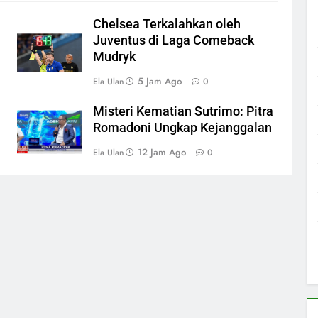
Chelsea Terkalahkan oleh
Juventus di Laga Comeback
Mudryk
5 Jam Ago
Ela Ulan
0
Misteri Kematian Sutrimo: Pitra
Romadoni Ungkap Kejanggalan
12 Jam Ago
Ela Ulan
0