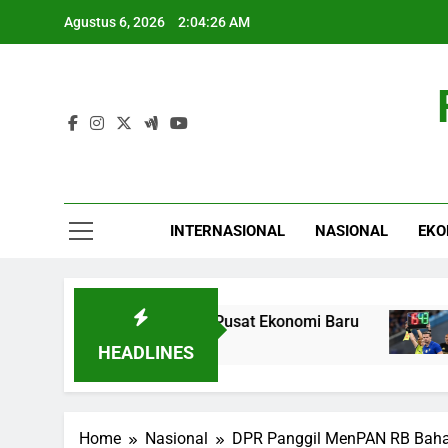
Skip
Agustus 6, 2026
2:04:27 AM
to
content
INTERNASIONAL
NASIONAL
EKO
ustri Madura Jadi Pusat Ekonomi Baru
Chels
5 Jam A
HEADLINES
Home
Nasional
DPR Panggil MenPAN RB Baha