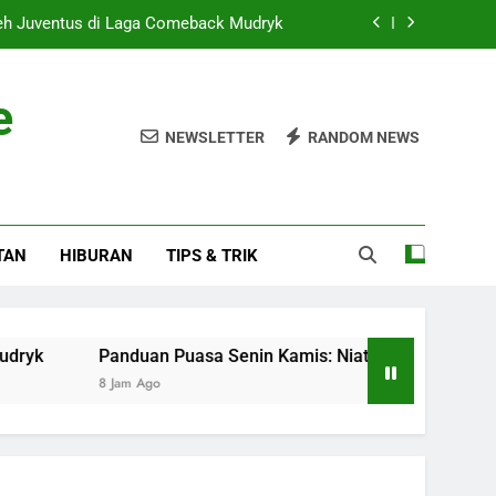
eh Juventus di Laga Comeback Mudryk
s: Niat, Tata Cara, dan Keutamaannya
e
o: Pitra Romadoni Ungkap Kejanggalan
NEWSLETTER
RANDOM NEWS
ustri Madura Jadi Pusat Ekonomi Baru
eh Juventus di Laga Comeback Mudryk
TAN
HIBURAN
TIPS & TRIK
s: Niat, Tata Cara, dan Keutamaannya
o: Pitra Romadoni Ungkap Kejanggalan
Panduan Puasa Senin Kamis: Niat, Tata Cara, dan Keutamaa
8 Jam Ago