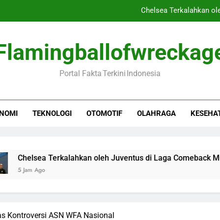
Chelsea Terkalahkan ol
Panduan Puasa Senin Kami
Flamingballofwreckag
Misteri Kematian Sutrim
Portal Fakta Terkini Indonesia
HKI Dorong Kawasan Ind
Chelsea Terkalahkan ol
NOMI
TEKNOLOGI
OTOMOTIF
OLAHRAGA
KESEHA
Panduan Puasa Senin Kami
Misteri Kematian Sutrim
ea Terkalahkan oleh Juventus di Laga Comeback Mudryk
go
s Kontroversi ASN WFA Nasional