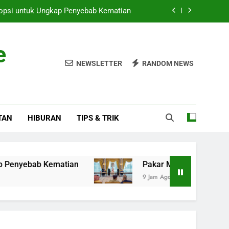
topsi untuk Ungkap Penyebab Kematian
b Saudi dan Turki Tak Bisa Andalkan AS
e
Pangan di Alor Tanda Kehadiran Negara
NEWSLETTER
RANDOM NEWS
Magnitudo, Sabang Terpengaruh Besar
topsi untuk Ungkap Penyebab Kematian
TAN
HIBURAN
TIPS & TRIK
b Saudi dan Turki Tak Bisa Andalkan AS
Pangan di Alor Tanda Kehadiran Negara
b Kematian
Pakar Militer: Arab Saudi dan Tur
9 Jam Ago