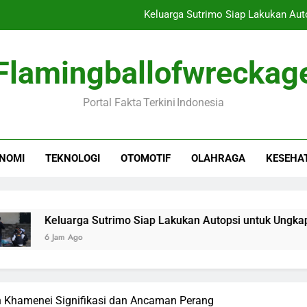
Keluarga Sutrimo Siap Lakukan Au
Pakar Militer: Ara
Flamingballofwreckag
Dirut Bulog: Bantuan 
Portal Fakta Terkini Indonesia
Aceh Diguncang Gempa 5,7 
Keluarga Sutrimo Siap Lakukan Au
NOMI
TEKNOLOGI
OTOMOTIF
OLAHRAGA
KESEHA
Pakar Militer: Ara
Dirut Bulog: Bantuan 
eluarga Sutrimo Siap Lakukan Autopsi untuk Ungkap Penyeba
Jam Ago
Khamenei Signifikasi dan Ancaman Perang