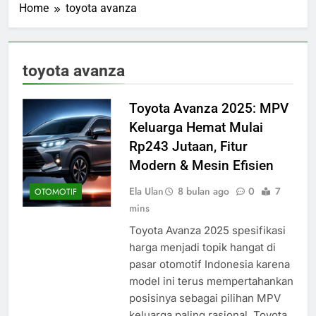
Home
toyota avanza
toyota avanza
Toyota Avanza 2025: MPV
Keluarga Hemat Mulai
Rp243 Jutaan, Fitur
Modern & Mesin Efisien
Ela Ulan
8 bulan ago
0
7
OTOMOTIF
mins
Toyota Avanza 2025 spesifikasi
harga menjadi topik hangat di
pasar otomotif Indonesia karena
model ini terus mempertahankan
posisinya sebagai pilihan MPV
keluarga paling rasional. Toyota