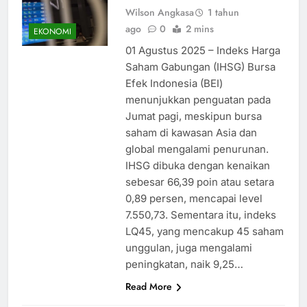
Wilson Angkasa
1 tahun
ago
0
2 mins
EKONOMI
01 Agustus 2025 – Indeks Harga
Saham Gabungan (IHSG) Bursa
Efek Indonesia (BEI)
menunjukkan penguatan pada
Jumat pagi, meskipun bursa
saham di kawasan Asia dan
global mengalami penurunan.
IHSG dibuka dengan kenaikan
sebesar 66,39 poin atau setara
0,89 persen, mencapai level
7.550,73. Sementara itu, indeks
LQ45, yang mencakup 45 saham
unggulan, juga mengalami
peningkatan, naik 9,25…
Read More